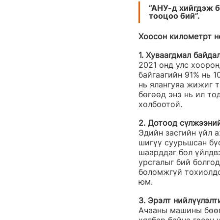
“АНУ-д хийгдэж б
тооцоо бий”.
Хоосон километрт н
1. Хуваагдмал байда
2021 онд улс хоорон
байгаагийн 91% нь 1
нь ялангуяа жижиг т
бөгөөд энэ нь ил то
холбоотой. 
2. Дотоод сүлжээний
Эдийн засгийн үйл а
шигүү суурьшсан бүс
шаарддаг бол үйлдвэ
урсгалыг бий болгод
боломжгүй тохиолдо
юм. 
3. Эрэлт нийлүүлэлт
Ачааны машины бөөг