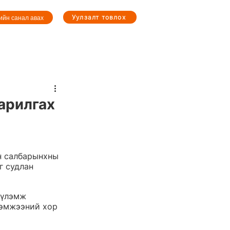
Уулзалт товлох
ийн санал авах
 арилгах
н салбарынхны 
г судлан 
 үлэмж 
хэмжээний хор 