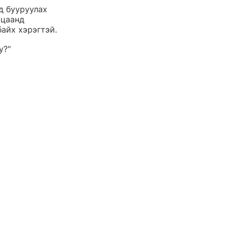
 бууруулах 
ацаанд 
айх хэрэгтэй.
у?" 