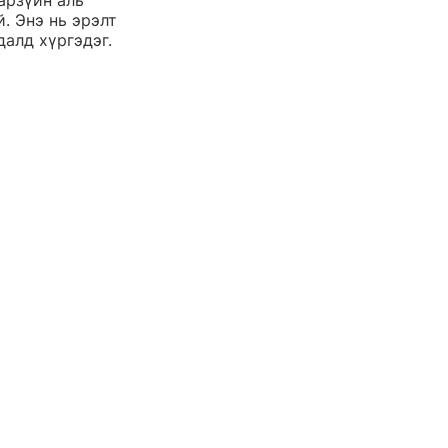
арзүйн аль 
. Энэ нь эрэлт 
далд хүргэдэг.