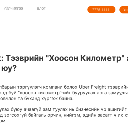
ҮЙЛЧИЛГЭЭ
БЛОГ
7775-1111
Үн
t: Тээврийн "Хоосон Километр"
 юу?
барын тэргүүлэгч компани болох Uber Freight тээврий
од буй “хоосон километр”-ийг бууруулах арга замууды
овчлон та бүхэнд хүргэж байна. 
лах буюу ачаагүй зам туулах нь бизнесийн үр ашигийг
 зогсохгүй байгаль орчин, нийгэм, эдийн засагт ч их 
юм. 