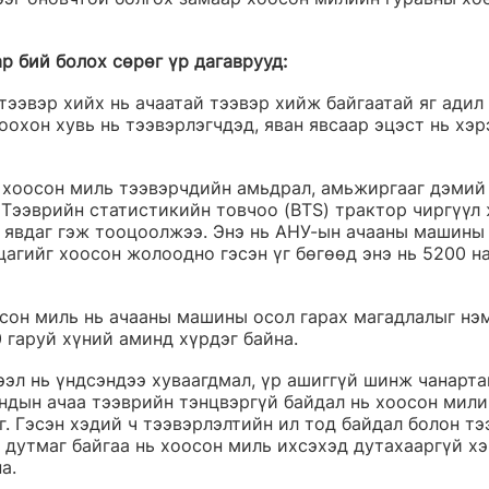
р бий болох сөрөг үр дагаврууд:
 тээвэр хийх нь ачаатай тээвэр хийж байгаатай яг адил 
охон хувь нь тээвэрлэгчдэд, яван явсаар эцэст нь хэр
р хоосон миль тээвэрчдийн амьдрал, амьжиргааг дэмий 
 Тээврийн статистикийн товчоо (BTS) трактор чиргүүл 
 явдаг гэж тооцоолжээ. Энэ нь АНУ-ын ачааны машины
цагийг хоосон жолоодно гэсэн үг бөгөөд энэ нь 5200 н
сон миль нь ачааны машины осол гарах магадлалыг нэм
гаруй хүний ​​аминд хүрдэг байна.
ээл нь үндсэндээ хуваагдмал, үр ашиггүй шинж чанарта
ндын ачаа тээврийн тэнцвэргүй байдал нь хоосон мили
г. Гэсэн хэдий ч тээвэрлэлтийн ил тод байдал болон тэ
 дутмаг байгаа нь хоосон миль ихсэхэд дутахааргүй х
а.