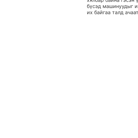
хялбар байна гэсэн 
бүсэд машинуудыг их
их байгаа талд ачаа