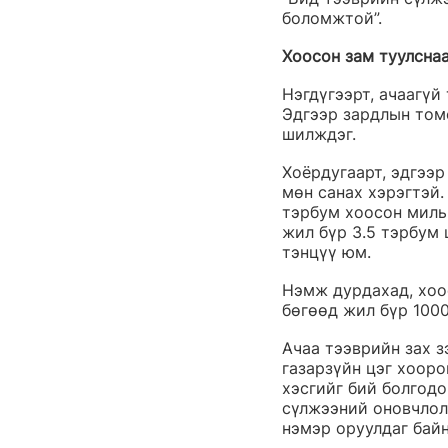
боломжтой”.
Хоосон зам туулснаа
Нэгдүгээрт, ачаагүй
Эдгээр зардлын томо
шилждэг.
Хоёрдугаарт, эдгээ
мөн санах хэрэгтэй.
тэрбум хоосон миль
жил бүр 3.5 тэрбум 
тэнцүү юм.
Нэмж дурдахад, хоо
бөгөөд жил бүр 1000 
Ачаа тээврийн зах з
газарзүйн цэг хооро
хэсгийг бий болгодо
сүлжээний оновчлол
нэмэр оруулдаг байн