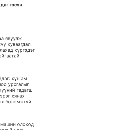
даг гэсэн 
аа явуулж 
үү хуваагдал 
лахад хүргэдэг 
айгаатай 
даг: хүн ам 
шоо урсгалыг 
хүүний гадагш 
эрэг хянах 
ах боломжгүй 
 машин олоход 