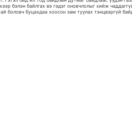
үг. Гэтэл бид ил тод байдлын дутмаг байдлаас үүдэн газ
ээр бэлэн байлгах вэ гэдэг оновчлолыг хийж чаддаггүй
тай боловч буцахдаа хоосон зам туулах тэнцвэргүй бай