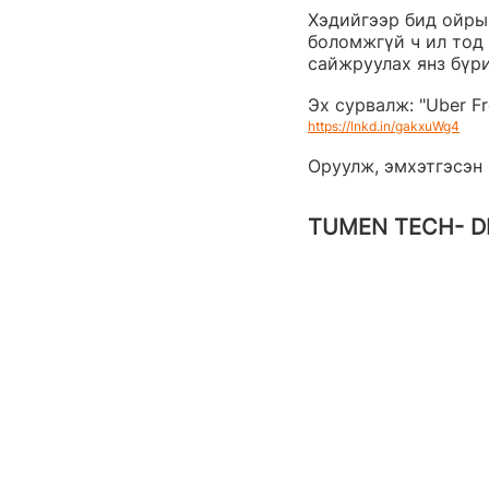
Хэдийгээр бид ойры
боломжгүй ч ил тод 
сайжруулах янз бүри
Эх сурвалж: "Uber F
https://lnkd.in/gakxuWg4
Оруулж, эмхэтгэсэн 
TUMEN TECH- D