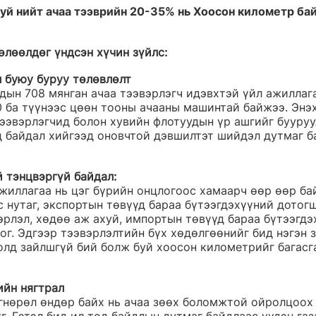
уй нийт ачаа тээврийн 20-35% нь Хоосон километр бай
өлөөлдөг үндсэн хүчин зүйлс:
л буюу буруу төлөвлөлт
дын 708 мянган ачаа тээвэрлэгч идэвхтэй үйл ажиллаг
0 ба түүнээс цөөн тооны ачааны машинтай байжээ. Энэх
ээвэрлэгчид болон хувийн флотуудын үр ашгийг бууруу
д байдал хийгээд оновчтой дэвшилтэт шийдэл дутмаг б
 тэнцвэргүй байдал:
жиллагаа нь цэг бүрийн онцлогоос хамаарч өөр өөр бай
 нутаг, экспортын төвүүд бараа бүтээгдэхүүний дотог
рлэл, хөдөө аж ахуй, импортын төвүүд бараа бүтээгдэ
ог. Эдгээр тээвэрлэлтийн бүх хөдөлгөөнийг бид нэгэн з
лд зайлшгүй бий болж буй хоосон километрийг багасг
ийн нягтрал
нөрөл өндөр байх нь ачаа зөөх боломжтой ойролцоох