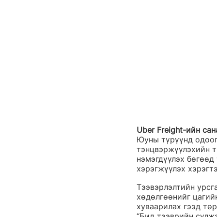
Uber Freight-ийн са
Юуны түрүүнд одоог
тэнцвэржүүлэхийн т
нэмэгдүүлэх бөгөөд
хэрэгжүүлэх хэрэгтэ
Тээвэрлэлтийн урсга
хөдөлгөөнийг цагийн
хуваарилах гээд төр
“Бид тээврийн сүлж