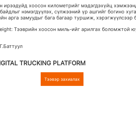
н ирээдүйд хоосон километрийг мэдэгдэхүйц хэмжээнд
байдлыг нэмэгдүүлэх, сүлжээний үр ашгийг богино хуг
йн арга замуудыг бага багаар туршиж, хэрэгжүүлсээр б
reight: Тээврийн хоосон миль-ийг арилгах боломжтой ю
Г.Баттуул
IGITAL TRUCKING PLATFORM
Тээвэр захиалах