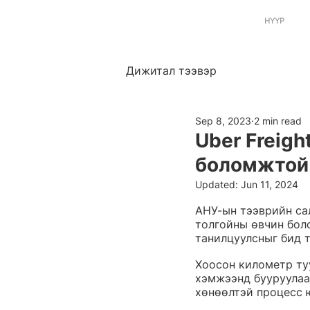
НҮҮР
Дижитал тээвэр
Sep 8, 2023
2 min read
Uber Freigh
боломжтой
Updated:
Jun 11, 2024
АНУ-ын тээврийн сал
толгойны өвчин боло
танилцуулсныг бид т
Хоосон километр туу
хэмжээнд бууруулаад
хөнөөлтэй процесс 