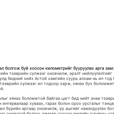
нал болгож буй хоосон километрийг бууруулах арга зам:
ийн тээврийн сүлжээг оновчилж, эрэлт нийлүүлэлтийг 
улд бидний хийх ёстой хамгийн суурь алхам нь ил тод 
 тээврийн сүлжээг ил тодоор харж, хянах бүх боломжит
й. 
лыг хянах боломжтой байгаа цагт бид нийт ачаа тээвр
 интервалаар хуваах, гарах болон орох урсгалыг тэнцв
өл бүрийн аргаар оновчилж, үр ашгийг нэмэгдүүлэх бо
ээг оновчтой болгох замаар хоосон милийн гуравны хоё