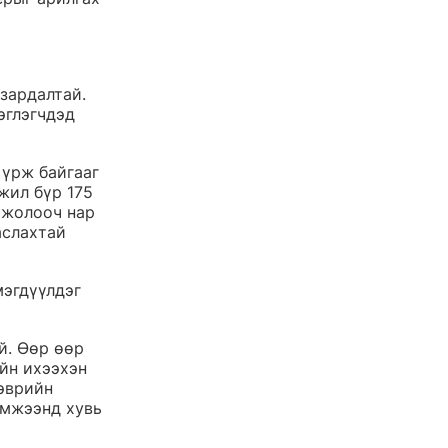
зардалтай. 
эглэгчдэд 
үрж байгааг 
жил бүр 175 
 жолооч нар 
аслахтай 
эгдүүлдэг 
й. Өөр өөр 
йн ихээхэн 
эврийн 
эмжээнд хувь 