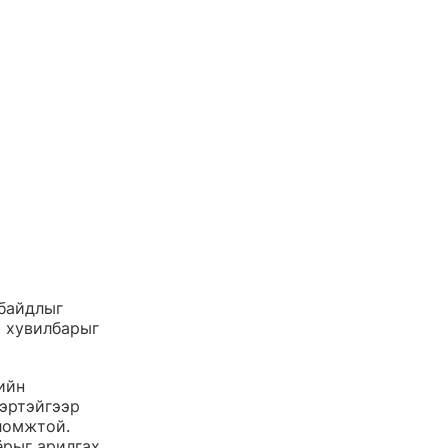
байдлыг 
 хувилбарыг 
ийн 
эртэйгээр 
ломжтой. 
рыг арилгах 