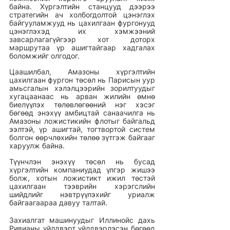
байна. Хүргэлтийн станцууд дээрээ 
стратегийн ач холбогдолтой цэнэглэх 
байгууламжууд нь цахилгаан фургонууд 
цэнэглэхэд их хэмжээний 
завсарлагагүйгээр хот доторх 
маршрутаа үр ашигтайгаар хадгалах 
боломжийг олгодог. 
Цаашилбал, Амазоны хүргэлтийн 
цахилгаан фургон төсөл нь Парисын уур 
амьсгалын хэлэлцээрийн зорилтуудыг 
хугацаанаас нь арван жилийн өмнө 
биелүүлэх төлөвлөгөөний нэг хэсэг 
бөгөөд энэхүү амбицтай санаачилга нь 
Амазоны ложистикийн флотыг байгальд 
ээлтэй, үр ашигтай, тогтвортой систем 
болгон өөрчлөхийн төлөө зүтгэж байгааг 
харуулж байна. 
Түүнчлэн энэхүү төсөл нь бусад 
хүргэлтийн компаниудад үлгэр жишээ 
болж, хотын ложистикт ижил төстэй 
цахилгаан тээврийн хэрэгслийн 
шийдлийг нэвтрүүлэхийг уриалж 
байгаагаараа давуу талтай. 
Захиалгат машинуудыг Иллинойс дахь 
Ривианы үйлдвэрт үйлдвэрлэсэн бөгөөд 