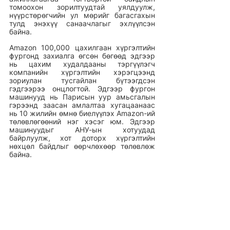
томоохон зорилтуудтай уялдуулж, 
нүүрстөрөгчийн ул мөрийг багасгахын 
тулд энэхүү санаачлагыг эхлүүлсэн 
байна. 
Amazon 100,000 цахилгаан хүргэлтийн 
фургонд захиалга өгсөн бөгөөд эдгээр 
нь цахим худалдааны тэргүүлэгч 
компанийн хүргэлтийн хэрэгцээнд 
зориулан тусгайлан бүтээгдсэн 
гэдгээрээ онцлогтой. Эдгээр фургон 
машинууд нь Парисын уур амьсгалын 
гэрээнд заасан амлалтаа хугацаанаас 
нь 10 жилийн өмнө биелүүлэх Amazon-ий 
төлөвлөгөөний нэг хэсэг юм. Эдгээр 
машинуудыг АНУ-ын хотуудад 
байрлуулж, хот доторх хүргэлтийн 
нөхцөл байдлыг өөрчлөхөөр төлөвлөж 
байна. 