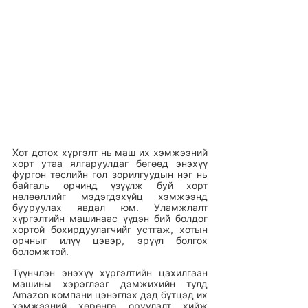
Хот дотох хүргэлт нь маш их хэмжээний 
хорт утаа ялгаруулдаг бөгөөд энэхүү 
фургон төслийн гол зорилгуудын нэг нь 
байгаль орчинд үзүүлж буй хорт 
нөлөөллийг мэдэгдэхүйц хэмжээнд 
бууруулах явдал юм. Уламжлалт 
хүргэлтийн машинаас үүдэн бий болдог 
хортой бохирдуулагчийг устгаж, хотын 
орчныг илүү цэвэр, эрүүл болгох 
боломжтой. 
Түүнчлэн энэхүү хүргэлтийн цахилгаан 
машины хэрэглээг дэмжихийн тулд  
Amazon компани цэнэглэх дэд бүтцэд их 
хэмжээний хөрөнгө оруулалт хийж 