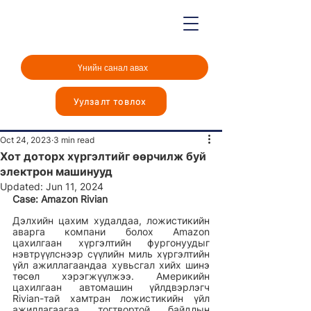
Үнийн санал авах
Уулзалт товлох
Post
Oct 24, 2023
3 min read
Хот доторх хүргэлтийг өөрчилж буй
электрон машинууд
Updated:
Jun 11, 2024
Case: Amazon Rivian 
Дэлхийн цахим худалдаа, ложистикийн 
аварга компани болох Amazon 
цахилгаан хүргэлтийн фургонуудыг 
нэвтрүүлснээр сүүлийн миль хүргэлтийн 
үйл ажиллагаандаа хувьсгал хийх шинэ 
төсөл хэрэгжүүлжээ. Америкийн 
цахилгаан автомашин үйлдвэрлэгч 
Rivian-тай хамтран ложистикийн үйл 
ажиллагаагаа тогтвортой байдлын 