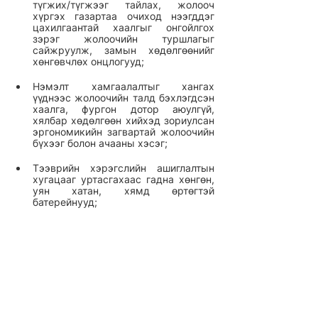
түгжих/түгжээг тайлах, жолооч 
хүргэх газартаа очиход нээгддэг 
цахилгаантай хаалгыг онгойлгох 
зэрэг жолоочийн туршлагыг 
сайжруулж, замын хөдөлгөөнийг 
хөнгөвчлөх онцлогууд;
Нэмэлт хамгаалалтыг хангах 
үүднээс жолоочийн талд бэхлэгдсэн 
хаалга, фургон дотор аюулгүй, 
хялбар хөдөлгөөн хийхэд зориулсан 
эргономикийн загвартай жолоочийн 
бүхээг болон ачааны хэсэг;
Тээврийн хэрэгслийн ашиглалтын 
хугацааг уртасгахаас гадна хөнгөн, 
уян хатан, хямд өртөгтэй 
батерейнууд;