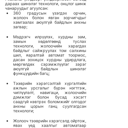
дараах шинэлэг технологи, онцлог шинж 
чанаруудыг агуулсан:
360 градусын үзэгдэх орчин, 
жолооч болон явган зорчигчдыг 
хамгаалах аюулгүй байдлын анхны 
загвар;
Мэдрэгч илрүүлэх, хурдны зам, 
замын хөдөлгөөнд туслах 
технологи, жолоочийн харагдах 
байдлыг сайжруулах том салхины 
шил, яаралтай автомат тоормос, 
дасан зохицох хурдны удирдлага, 
мөргөлдөх сэрэмжлүүлэг зэрэг 
аюулгүй байдлын шинэлэг 
функцүүдийн багц;
Тээврийн хэрэгсэлтэй хүргэлтийн 
ажлын урсгалыг бүрэн нэгтгэж, 
чиглүүлэлт, навигаци, жолоочийн 
дэмжлэг болон бусад хэсэгт 
саадгүй нэвтрэх боломжийг олгодог 
анхны цорын ганц суулгагдсан 
технологи;
Жолооч тээврийн хэрэгсэлд ойртож, 
явах үед хаалгыг автоматаар 