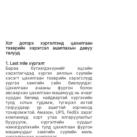
Хот доторх хүргэлтэнд цахилгаан 
тээврийн хэрэгсэл ашиглахын давуу 
талууд 
1. Last mile хүргэлт
Бараа бүтээгдэхүүнийг эцсийн 
хэрэглэгчдэд хүргэх аяллын сүүлийн 
хэсэгт цахилгаан тээврийн хэрэгслүүд 
үүргээ хамгийн сайн биелүүлдэг. 
Цахилгаан ачааны фургон болон 
авсаархан цахилгаан машинууд нь ачааг 
хурдан бөгөөд найдвартай хүргэхийн 
тулд хотын гудамж, түгжрэл ихтэй 
газруудаар үр ашигтай зорчиход 
тохиромжтой. Амазон, UPS, FedEx зэрэг 
компаниуд хорт утаа ялгаруулалтыг 
бууруулж, хүргэлтийн хурдыг 
нэмэгдүүлэхийн тулд цахилгаан фургон 
машинуудыг хамгийн сүүлийн миль 
хүргэлтэндээ ашигладаг. 