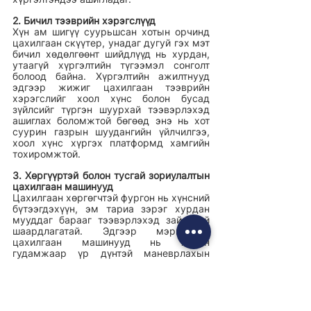
2. Бичил тээврийн хэрэгслүүд
Хүн ам шигүү суурьшсан хотын орчинд 
цахилгаан скүүтер, унадаг дугуй гэх мэт 
бичил хөдөлгөөнт шийдлүүд нь хурдан, 
утаагүй хүргэлтийн түгээмэл сонголт 
болоод байна. Хүргэлтийн ажилтнууд 
эдгээр жижиг цахилгаан тээврийн 
хэрэгслийг хоол хүнс болон бусад 
зүйлсийг түргэн шуурхай тээвэрлэхэд 
ашиглах боломжтой бөгөөд энэ нь хот 
суурин газрын шуудангийн үйлчилгээ, 
хоол хүнс хүргэх платформд хамгийн 
тохиромжтой. 
3. Хөргүүртэй болон тусгай зориулалтын 
цахилгаан машинууд
Цахилгаан хөргөгчтэй фургон нь хүнсний 
бүтээгдэхүүн, эм тариа зэрэг хурдан 
мууддаг барааг тээвэрлэхэд зайлшгүй 
шаардлагатай. Эдгээр мэргэшсэн 
цахилгаан машинууд нь хотын 
гудамжаар үр дүнтэй маневрлахын 
зэрэгцээ температурын хяналтыг 
хадгалж байдаг. Нэмж дурдахад цахим 
ачааны дугуй, авсаархан ачааны машин 
зэрэг тусгай загвар бүхий цахилгаан 
тээврийн хэрэгсэл нь хотын хүргэлтийн 