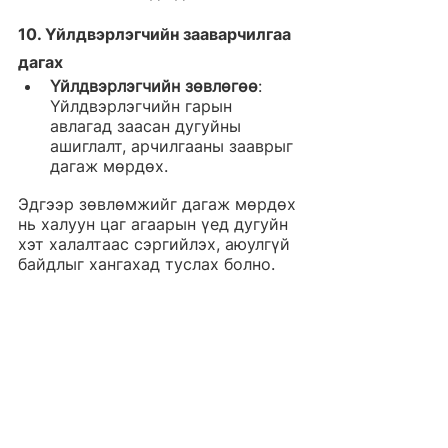
10. 
Үйлдвэрлэгчийн зааварчилгаа 
дагах
Үйлдвэрлэгчийн зөвлөгөө
: 
Үйлдвэрлэгчийн гарын 
авлагад заасан дугуйны 
ашиглалт, арчилгааны зааврыг 
дагаж мөрдөх.
Эдгээр зөвлөмжийг дагаж мөрдөх 
нь халуун цаг агаарын үед дугуйн 
хэт халалтаас сэргийлэх, аюулгүй 
байдлыг хангахад туслах болно.