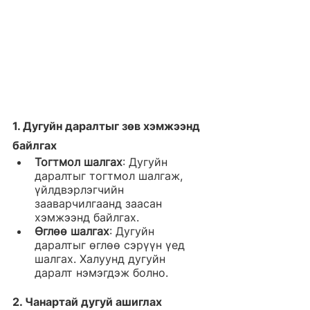
1. 
Дугуйн даралтыг зөв хэмжээнд 
байлгах
Тогтмол шалгах
: Дугуйн 
даралтыг тогтмол шалгаж, 
үйлдвэрлэгчийн 
зааварчилгаанд заасан 
хэмжээнд байлгах.
Өглөө шалгах
: Дугуйн 
даралтыг өглөө сэрүүн үед 
шалгах. Халуунд дугуйн 
даралт нэмэгдэж болно.
2. 
Чанартай дугуй ашиглах