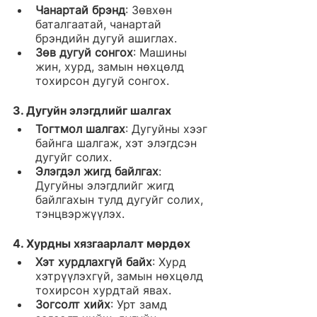
Чанартай брэнд
: Зөвхөн 
баталгаатай, чанартай 
брэндийн дугуй ашиглах.
Зөв дугуй сонгох
: Машины 
жин, хурд, замын нөхцөлд 
тохирсон дугуй сонгох.
3. 
Дугуйн элэгдлийг шалгах
Тогтмол шалгах
: Дугуйны хээг 
байнга шалгаж, хэт элэгдсэн 
дугуйг солих.
Элэгдэл жигд байлгах
: 
Дугуйны элэгдлийг жигд 
байлгахын тулд дугуйг солих, 
тэнцвэржүүлэх.
4. 
Хурдны хязгаарлалт мөрдөх
Хэт хурдлахгүй байх
: Хурд 
хэтрүүлэхгүй, замын нөхцөлд 
тохирсон хурдтай явах.
Зогсолт хийх
: Урт замд 