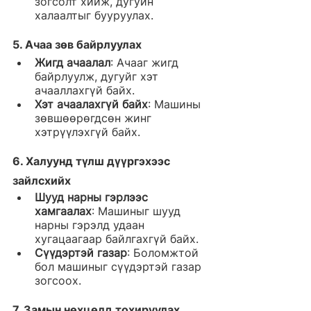
зогсолт хийж, дугуйн 
халаалтыг бууруулах.
5. 
Ачаа зөв байрлуулах
Жигд ачаалал
: Ачааг жигд 
байрлуулж, дугуйг хэт 
ачааллахгүй байх.
Хэт ачаалахгүй байх
: Машины 
зөвшөөрөгдсөн жинг 
хэтрүүлэхгүй байх.
6. 
Халуунд түлш дүүргэхээс 
зайлсхийх
Шууд нарны гэрлээс 
хамгаалах
: Машиныг шууд 
нарны гэрэлд удаан 
хугацаагаар байлгахгүй байх.
Сүүдэртэй газар
: Боломжтой 
бол машиныг сүүдэртэй газар 
зогсоох.
7. 
Замын нөхцөлд тохируулах