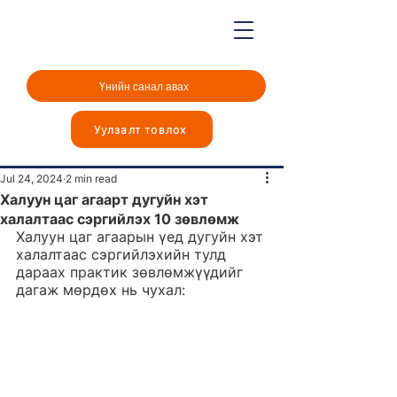
Үнийн санал авах
Уулзалт товлох
Post
Jul 24, 2024
2 min read
Халуун цаг агаарт дугуйн хэт
халалтаас сэргийлэх 10 зөвлөмж
Халуун цаг агаарын үед дугуйн хэт 
халалтаас сэргийлэхийн тулд 
дараах практик зөвлөмжүүдийг 
дагаж мөрдөх нь чухал: