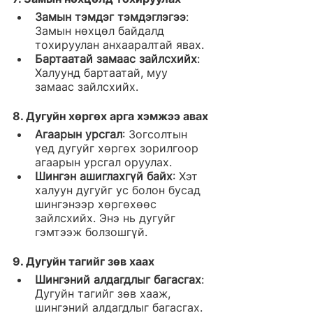
Замын тэмдэг тэмдэглэгээ
: 
Замын нөхцөл байдалд 
тохируулан анхааралтай явах.
Бартаатай замаас зайлсхийх
: 
Халуунд бартаатай, муу 
замаас зайлсхийх.
8. 
Дугуйн хөргөх арга хэмжээ авах
Агаарын урсгал
: Зогсолтын 
үед дугуйг хөргөх зорилгоор 
агаарын урсгал оруулах.
Шингэн ашиглахгүй байх
: Хэт 
халуун дугуйг ус болон бусад 
шингэнээр хөргөхөөс 
зайлсхийх. Энэ нь дугуйг 
гэмтээж болзошгүй.
9. 
Дугуйн тагийг зөв хаах
Шингэний алдагдлыг багасгах
: 
Дугуйн тагийг зөв хааж, 
шингэний алдагдлыг багасгах.